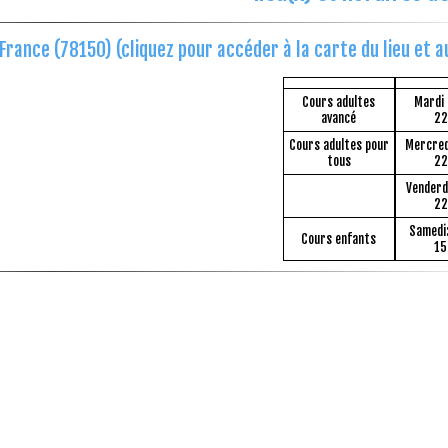
rance (78150) (cliquez pour accéder à la carte du lieu et au
Cours adultes
Mardi
avancé
22
Cours adultes pour
Mercred
tous
22
Venderd
22
Samedi
Cours enfants
15