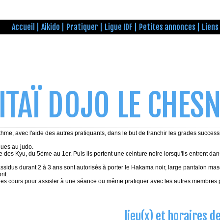
Accueil
Aikido
Pratiquer
Ligue IDF
Petites annonces
Liens
ITAÏ DOJO LE CHES
, avec l'aide des autres pratiquants, dans le but de franchir les grades successi
ques au judo.
 des Kyu, du 5ème au 1er. Puis ils portent une ceinture noire lorsqu'ils entrent dan
idus durant 2 à 3 ans sont autorisés à porter le Hakama noir, large pantalon mas
it.
es cours pour assister à une séance ou même pratiquer avec les autres membres 
lieu(x) et horaires d