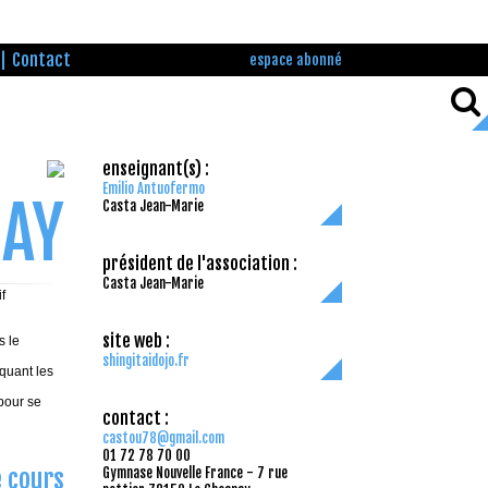
Contact
espace abonné
enseignant(s) :
Emilio Antuofermo
NAY
Casta Jean-Marie
président de l'association :
Casta Jean-Marie
f
site web :
s le
shingitaidojo.fr
quant les
pour se
contact :
castou78@gmail.com
01 72 78 70 00
e cours
Gymnase Nouvelle France - 7 rue