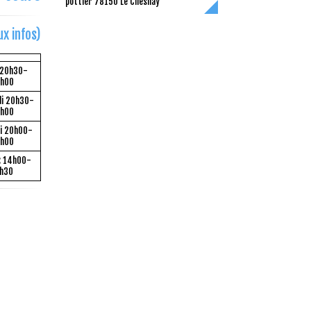
pottier 78150 Le Chesnay
x infos)
 20h30-
h00
i 20h30-
h00
i 20h00-
h00
: 14h00-
h30