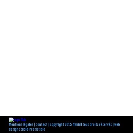
Mentions légales
|
contact
| copyright 2015 ffabidf tous droits réservés |
web
design studio irresistible