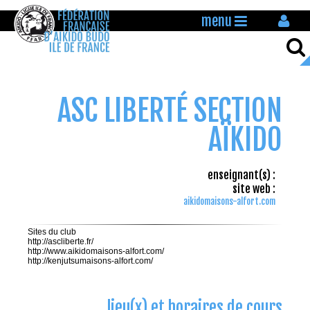
menu
ASC LIBERTÉ SECTION
AÏKIDO
enseignant(s) :
site web :
aikidomaisons-alfort.com
Sites du club
http://ascliberte.fr/
http://www.aikidomaisons-alfort.com/
http://kenjutsumaisons-alfort.com/
lieu(x) et horaires de cours