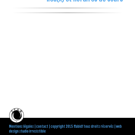
Mentions légales
|
contact
| copyright 2015 ffabidf tous droits réservés |
web
design studio irresistible