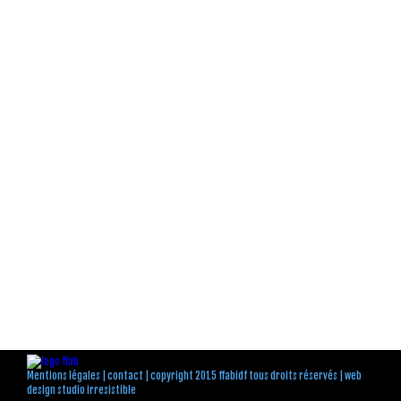
Mentions légales
|
contact
| copyright 2015 ffabidf tous droits réservés |
web
design studio irresistible