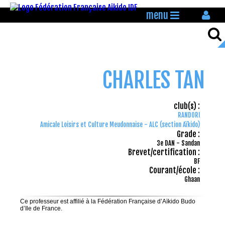
menu
CHARLES TAN
club(s) :
RANDORI
Amicale Loisirs et Culture Meudonnaise - ALC (section Aïkido)
Grade :
3e DAN - Sandan
Brevet/certification :
BF
Courant/école :
Ghaan
Ce professeur est affilié à la Fédération Française d’Aïkido Budo
d’Ile de France.