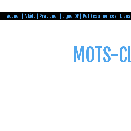
Accueil
Aikido
Pratiquer
Ligue IDF
Petites annonces
Liens
MOTS-C