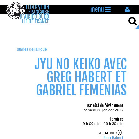
menu
stages de la ligue
JYU NO KEIKO AVEC
GREG HABERT ET
GABRIEL FEMENIAS
Date(s) de l'événement
samedi 28 janvier 2017
Horaires
9 h 00 min - 16 h 30 min
animateurs(s) :
Greg Habert