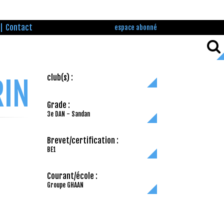
Contact
espace abonné
club(s) :
RIN
Grade :
3e DAN - Sandan
Brevet/certification :
BE1
Courant/école :
Groupe GHAAN