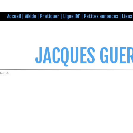
Accueil
Aikido
Pratiquer
Ligue IDF
Petites annonces
Liens
JACQUES GUE
France.