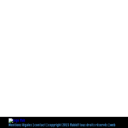
Mentions légales
|
contact
| copyright 2015 ffabidf tous droits réservés |
web