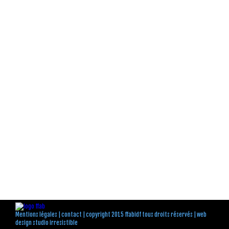
Mentions légales
|
contact
| copyright 2015 ffabidf tous droits réservés |
web
design studio irresistible