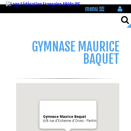
menu
GYMNASE MAURICE
BAQUET
Gymnase Maurice Baquet
6/8 rue d'Estienne d'Orves - Pantin