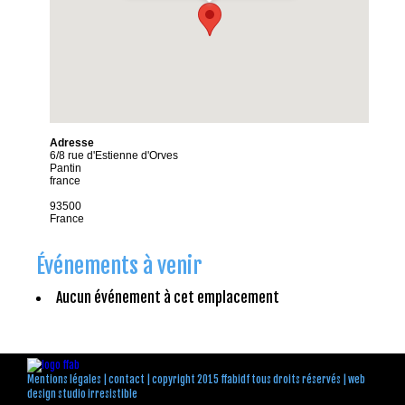
Adresse
6/8 rue d'Estienne d'Orves
Pantin
france
93500
France
Événements à venir
Aucun événement à cet emplacement
Mentions légales
|
contact
| copyright 2015 ffabidf tous droits réservés |
web
design studio irresistible