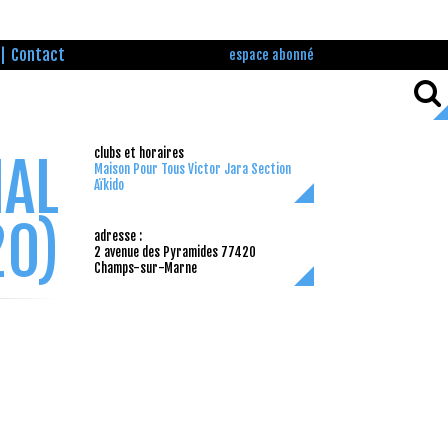
Contact
espace abonné
clubs et horaires
IAL
Maison Pour Tous Victor Jara Section
Aïkido
20)
adresse :
2 avenue des Pyramides 77420
Champs-sur-Marne