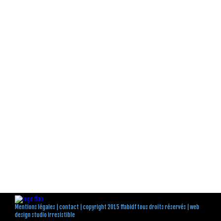
Mentions légales
|
contact
| copyright 2015 ffabidf tous droits réservés |
web
design studio irresistible