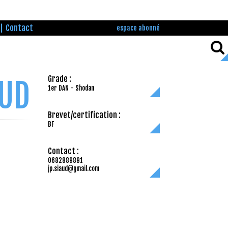
Contact
espace abonné
Grade :
AUD
1er DAN - Shodan
Brevet/certification :
BF
Contact :
0682889891
jp.siaud@gmail.com