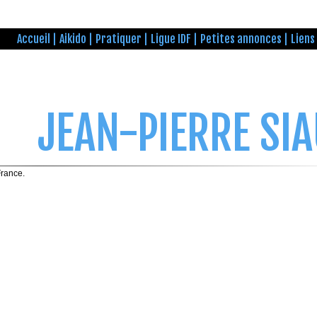
Accueil
Aikido
Pratiquer
Ligue IDF
Petites annonces
Liens
JEAN-PIERRE SI
France.