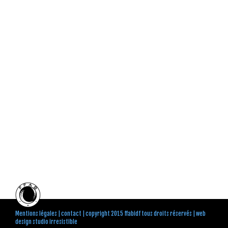
Mentions légales
|
contact
| copyright 2015 ffabidf tous droits réservés |
web
design studio irresistible