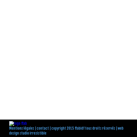
Mentions légales
|
contact
| copyright 2015 ffabidf tous droits réservés |
web
design studio irresistible