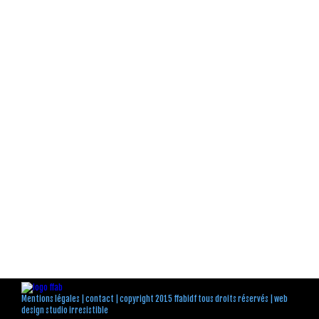
Mentions légales
|
contact
| copyright 2015 ffabidf tous droits réservés |
web
design studio irresistible