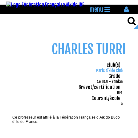
menu
CHARLES TURRI
club(s) :
Paris Aïkido Club
Grade :
4e DAN - Yondan
Brevet/certification :
BE1
Courant/école :
a
Ce professeur est affilié à la Fédération Française d’Aïkido Budo
d’Ile de France.