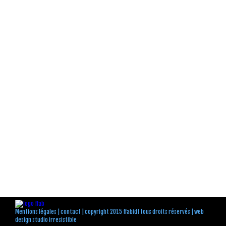
Mentions légales
|
contact
| copyright 2015 ffabidf tous droits réservés |
web
design studio irresistible