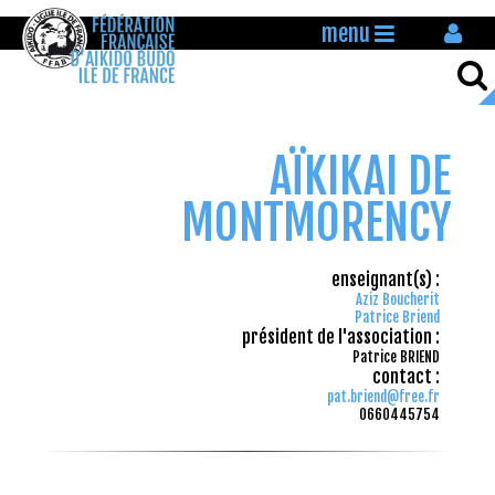
menu
AÏKIKAI DE
MONTMORENCY
enseignant(s) :
Aziz Boucherit
Patrice Briend
président de l'association :
Patrice BRIEND
contact :
pat.briend@free.fr
0660445754