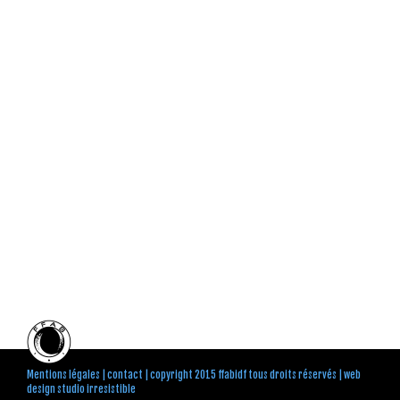
Mentions légales
|
contact
| copyright 2015 ffabidf tous droits réservés |
web
design studio irresistible