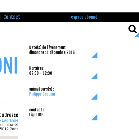
Contact
espace abonné
Date(s) de l'événement
dimanche 11 décembre 2016
ONI
Horaires
09:30 - 12:30
animateurs(s) :
Philippe Cocconi
contact :
t adresse
Ligue IDF
 Lagrange
oniatowski
5012 Paris