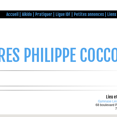
Accueil
Aikido
Pratiquer
Ligue IDF
Petites annonces
Liens
RES PHILIPPE COCC
Lieu e
Gymnase Léo
68 boulevard P
7