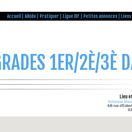
Accueil
Aikido
Pratiquer
Ligue IDF
Petites annonces
Liens
GRADES 1ER/2È/3È 
Lieu e
Gymnase Maur
6/8 rue d'Estie
93